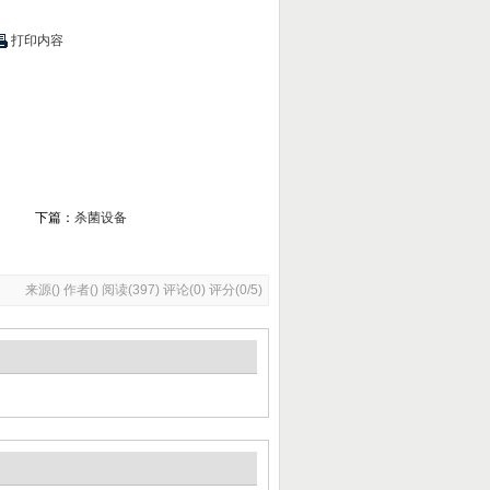
打印内容
下篇：
杀菌设备
来源() 作者() 阅读(
397
)
评论(0) 评分(0/5)