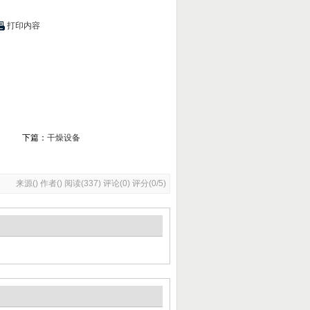
打印内容
下篇：
干燥设备
来源() 作者() 阅读(
337
)
评论(0) 评分(0/5)