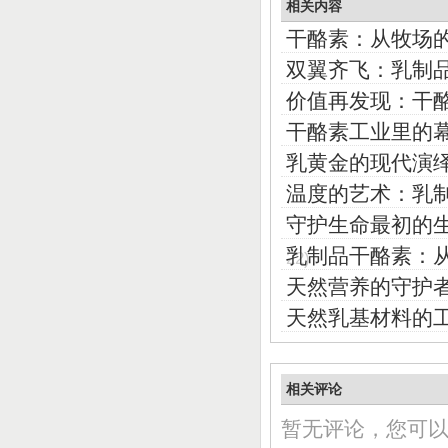
相关内容
干酪素：从牧场
双翼齐飞：乳制
价值再发现：干
干酪素工业里的
乳黄金的现代演
温度的艺术：乳
守护生命最初的
乳制品干酪素：
22)
天然营养的守护
天然乳基材料的
相关评论
暂无评论，您可