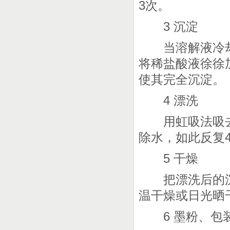
3
次。
3
沉淀
当溶解液冷
将稀盐酸液徐徐
使其完全沉淀。
4
漂洗
用虹吸法吸去
除水，如此反复
5
干燥
把漂洗后的沉
温干燥或日光晒
6
墨粉、包