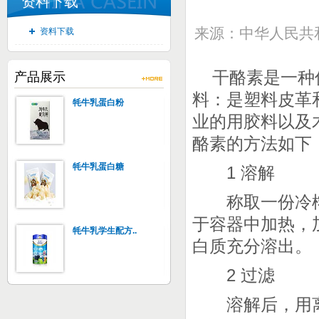
资料下载
来源：中华人民共和国
资料下载
干酪素是一种
产品展示
料：是塑料皮革
牦牛乳蛋白粉
业的用胶料以及
酪素的方法如下
牦牛乳蛋白糖
1
溶解
称取一份冷榨
于容器中加热，
牦牛乳学生配方..
白质充分溶出。
2
过滤
溶解后，用离