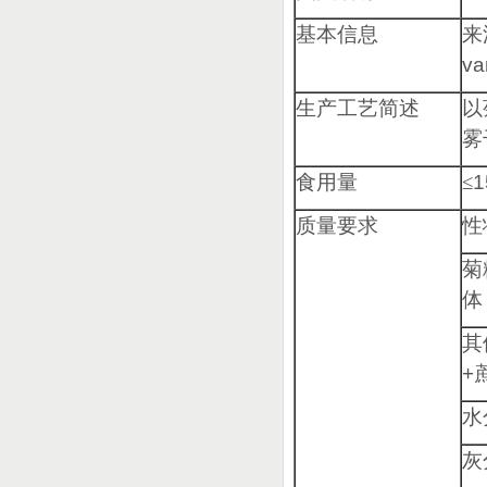
基本信息
来
va
生产工艺简述
以
雾
食用量
≤
1
质量要求
性
菊
体
其
+
水
灰