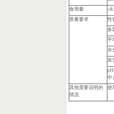
食用量
≤
8
质量要求
性
多
平
水
灰
pH
中
其他需要说明的
使
情况