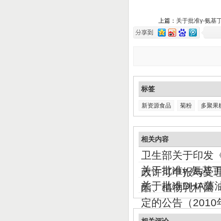
上篇：
关于批准γ-氨基
标签
新资源食品
菊粉
多聚果
相关内容
卫生部关于印发
关于批准γ-氨基
政许可申报与受理
关于批准DHA藻
酯、植物乳杆菌（
定的公告（2010年