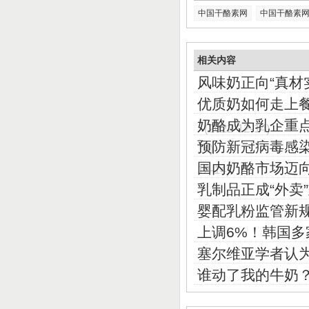
中国干酪素网
中国干酪素
相关内容
风味奶正向“真材
优质奶如何走上
奶酪成为乳企重
(2022-12-14)
预防新冠病毒感
14)
国内奶酪市场迈
12-14)
乳制品正成“外卖
婴配乳粉监管新
上调6%！韩国
塞尔维亚学者认
谁动了我的牛奶